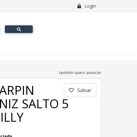
Login
também quero anunciar
ARPIN
Salvar
NIZ SALTO 5
ILLY
ociado