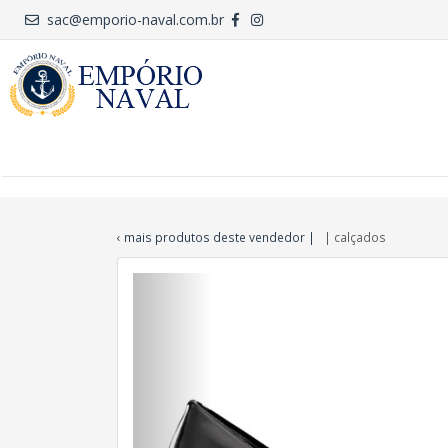
sac@emporio-naval.com.br
‹ mais produtos deste vendedor
|
| calçados
Anterior