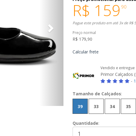
R$ 159
90
Pague este produto em até 3x de R$ 5
Preço normal
R$ 179,90
Calcular frete
Vendido e entregue
Primor Calçados (
-
1
Tamanho de Calçados
:
39
33
34
35
Quantidade
: